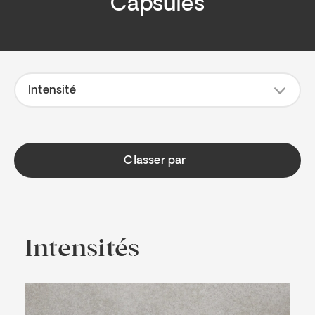
Capsules
2
7
Intensité
Classer par
Intensités