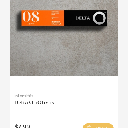
Intensités
Delta Q aQtivus
$7.99