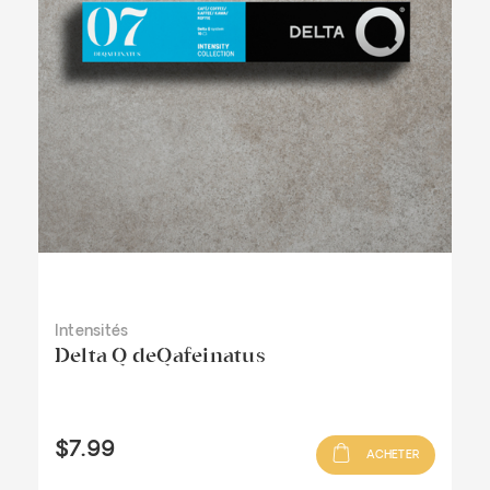
Intensités
Delta Q deQafeinatus
$7.99
ACHETER