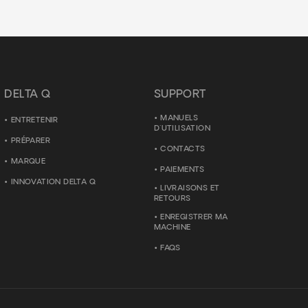
DELTA Q
SUPPORT
MANUELS
ENTRETENIR
D'UTILISATION
PRÉPARER
CONTACTS
MARQUE
PAIEMENTS
INNOVATION DELTA Q
LIVRAISONS ET
RETOURS
ENREGISTRER MA
MACHINE
FAQS