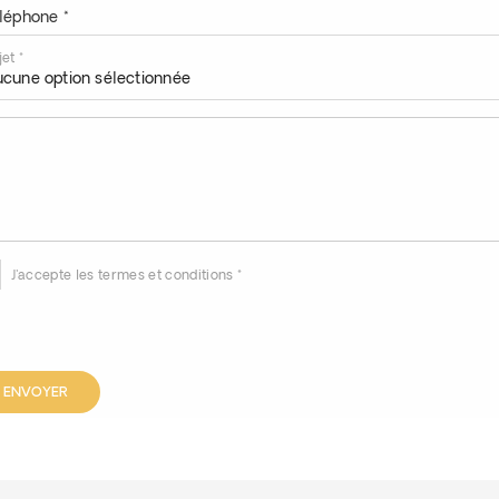
léphone *
jet *
cune option sélectionnée
J'accepte les termes et conditions *
ENVOYER