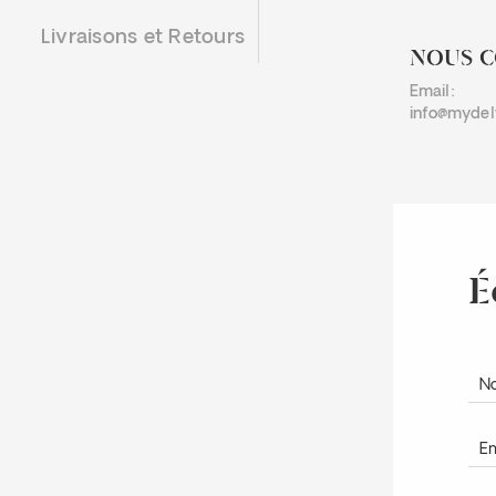
Livraisons et Retours
NOUS 
Email:
info@mydel
É
N
Em