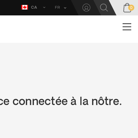
FR
CA
0
e connectée à la nôtre.