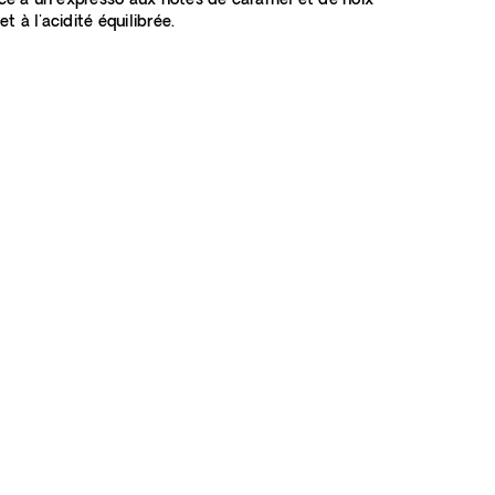
ce à un expresso aux notes de caramel et de noix
 et à l'acidité équilibrée.