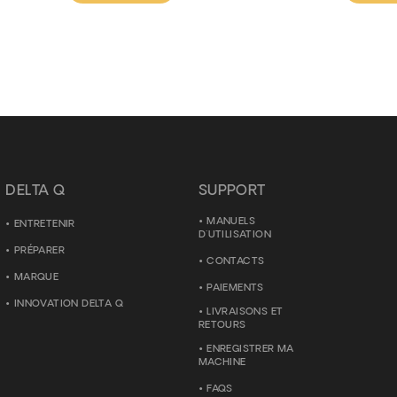
DELTA Q
SUPPORT
MANUELS
ENTRETENIR
D'UTILISATION
PRÉPARER
CONTACTS
MARQUE
PAIEMENTS
INNOVATION DELTA Q
LIVRAISONS ET
RETOURS
ENREGISTRER MA
MACHINE
FAQS