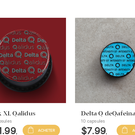
 XL Qalidus
Delta Q deQafein
psules
10 capsules
1
.99
$7
.99
ACHETER
A
,
,