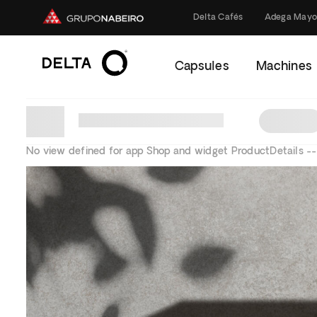
Delta Cafés
Adega Mayo
Capsules
Machines
No view defined for app Shop and widget ProductDetails --