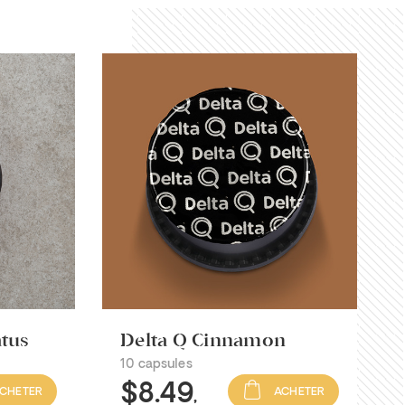
atus
Delta Q Cinnamon
10 capsules
$8
.49
CHETER
ACHETER
,