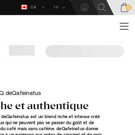
FR
CA
0
 Q deQafeinatus
he et authentique
 deQafeinatus est un blend riche et intense créé
ux qui ne peuvent pas se passer du goût et de
 du café mais sans caféine. deQafeinatus donne