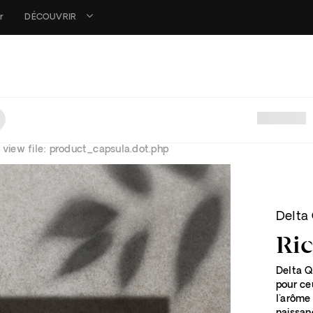
r
DÉCOUVRIR
 view file: product_capsula.dot.php
Delta
Ric
Delta Q
pour ce
l'arôme